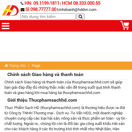
HN: 09.1199.1811
HCM 08.333.000.55
|
Sỉ 098.77777.00
kinhdoanh@hddvn.com
Trang chủ
Page
Chính sách Giao hàng và thanh toán
Chính sách Giao hàng và thanh toán của thucphamsachhd.com sẽ giúp
bạn giải đáp đầy đủ những thắc mắc vấn đề trong suốt quá trình thanh
toán và giao hàng khi mua hàng tại thucphamsachhd.com
Giới thiệu Thucphamsachhd.com
Thực Phẩm Sạch HD (thucphamsachhd.com) là thương hiệu được ra đời
từ Công ty TNHH Thương mại - Dịch vụ -Tư Vấn HDD, một doanh nghiệp
chuyên cung cấp các loại hải sản, nông sản và thực phẩm an toàn - uy tín -
chất lượng. Ngoài ra , chúng tôi còn là đối tác gia công xuất khẩu Hải sản
cho các khách hàng ở các thị trường khó tính nhất như Nhật Bản, Hàn