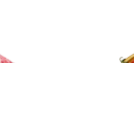
BẮP HOA BÒ MỸ - HEEL MUSCLE 
Lõi vai Bò Mỹ Bít Tết - TopBlade 2