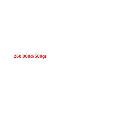
- KOBE STRIPLOIN - CẮT STEAK
260.000đ/500gr
 KHỐI 400-600GRAM