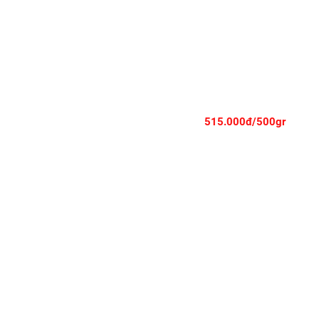
Thăn lưng bò Mỹ Sirloin – Ẩn chứa vị béo ngọt, hương ngất ngây
515.000đ/500gr
SƯỜN BÒ MỸ RÚT XƯƠNG - SHORT RIB BONELESS - CẮT STEAK