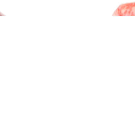
BA RỌI BÒ MỸ - SHORT PLATE - 