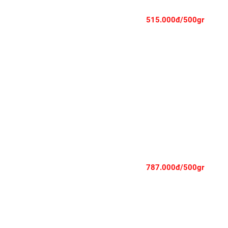
515.000đ/500gr
GẦU BÒ MỸ - BRISKET POINT - CẮT MỎNG
787.000đ/500gr