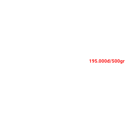
THĂN NỘI BÒ KOBE NHẬT - TENDERLOIN KOBE - CẮT STEAK
195.000đ/500gr
THĂN LƯNG BÒ HOKUBEE - HOKUBEE SCOTCH FILLET