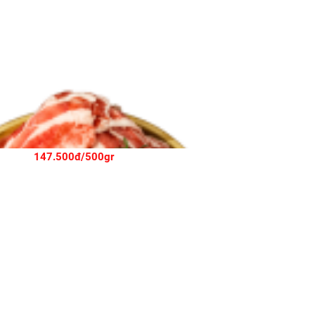
BEEF - CẮT MỎNG
147.500đ/500gr
00gr