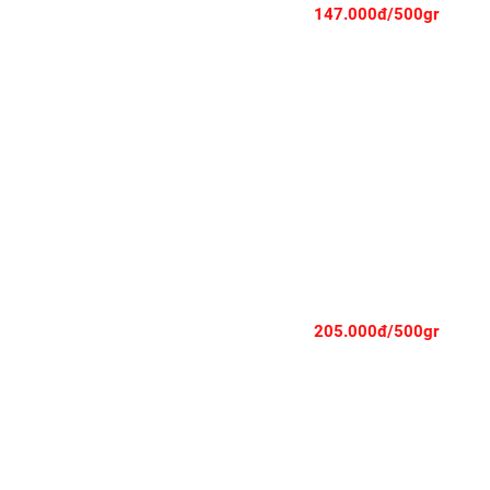
147.000đ/500gr
THĂN LƯNG BÒ MỸ - RIB EYE - CẮT STEAK
205.000đ/500gr
BA RỌI BÒ MỸ - SHORT PLATE - CẮT CUỘN