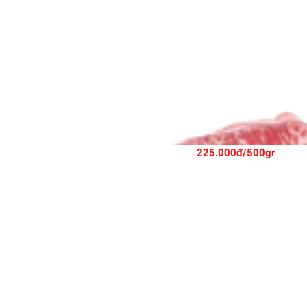
THĂN NGOẠI BÒ WAGYUKO - WAGYUKO STRIPLOIN
225.000đ/500gr
Lõi vai Bò Mỹ Cắt mỏng - 200gr tiện lợi