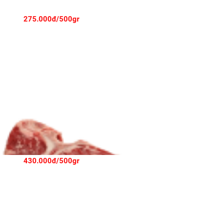
275.000đ/500gr
RIB BONE IN - CẮT STEAK
430.000đ/500gr