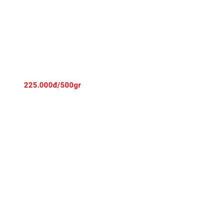
- CẮT STEAK
225.000đ/500gr
ẮT STEAK