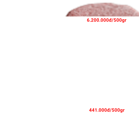
6.200.000đ/500gr
LÕI VAI BÒ MỸ - TOP BLADE - CẮT STEAK (1,5CM)
441.000đ/500gr