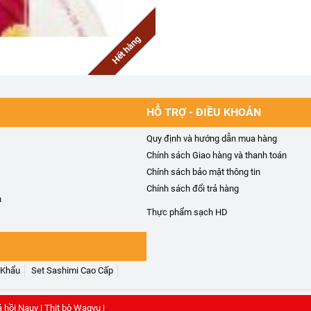
Hết hàng
HỖ TRỢ - ĐIỀU KHOẢN
VES 115G
Pa tê gan 3 lát Henaff 116g - H
Quy định và hướng dẫn mua hàng
Chính sách Giao hàng và thanh toán
Chính sách bảo mật thông tin
Chính sách đổi trả hàng
h
Thực phẩm sạch HD
 Khẩu
Set Sashimi Cao Cấp
á hồi Nauy
|
Thịt bò Wagyu
|