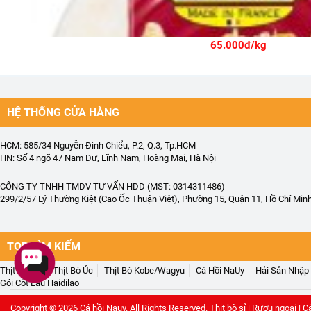
65.000đ/kg
HỆ THỐNG CỬA HÀNG
Pa tê vịt với ô liu Henaff 115g - HENAFF DUCK MOUSSE WITH OLI
HCM: 585/34 Nguyễn Đình Chiểu, P.2, Q.3, Tp.HCM
HN: Số 4 ngõ 47 Nam Dư, Lĩnh Nam, Hoàng Mai, Hà Nội
CÔNG TY TNHH TMDV TƯ VẤN HDD (MST: 0314311486)
299/2/57 Lý Thường Kiệt (Cao Ốc Thuận Việt), Phường 15, Quận 11, Hồ Chí Min
TOP TÌM KIẾM
Thịt Bò Mỹ
Thịt Bò Úc
Thịt Bò Kobe/Wagyu
Cá Hồi NaUy
Hải Sản Nhập
Gói Cốt Lẩu Haidilao
Copyright © 2026
Cá hồi Nauy
. All Rights Reserved.
Thịt bò sỉ
|
Rượu ngoại
|
C