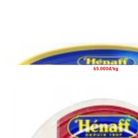
Xúc Xích Friendly
65.000đ/kg
Pa tê đồng quê truyền thống Henaff 130g - HENAFF FARMHOUSE 