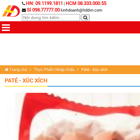
HN: 09.1199.1811
HCM 08.333.000.55
|
Sỉ 098.77777.00
kinhdoanh@hddvn.com
Trang chủ
Thực Phẩm Nhập Khẩu
Paté - Xúc xích
PATÉ - XÚC XÍCH