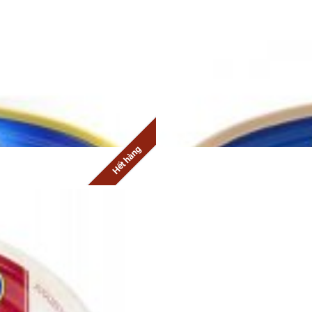
Xúc xích Holiday
Hết hàng
PATE 130G
Pa tê gan vịt Henaff 115g - HE