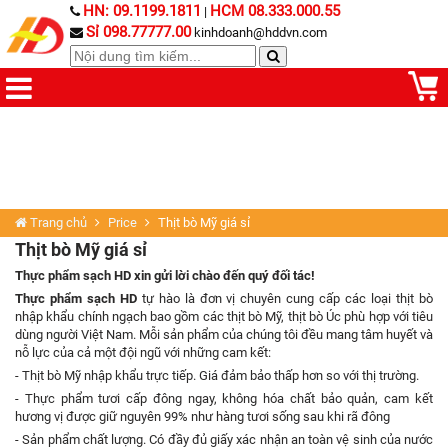
HN: 09.1199.1811
HCM 08.333.000.55
|
Sỉ 098.77777.00
kinhdoanh@hddvn.com
Trang chủ
Price
Thịt bò Mỹ giá sỉ
Thịt bò Mỹ giá sỉ
Thực phẩm sạch HD xin gửi lời chào đến quý đối tác!
Thực phẩm sạch HD
tự hào là đơn vị chuyên cung cấp các loại
thịt bò
nhập khẩu
chính ngạch bao gồm các
thịt bò Mỹ
,
thịt bò Úc
phù hợp với tiêu
dùng người Việt Nam. Mỗi sản phẩm của chúng tôi đều mang tâm huyết và
nỗ lực của cả một đội ngũ với những cam kết:
- Thịt bò Mỹ nhập khẩu trực tiếp. Giá đảm bảo thấp hơn so với thị trường.
- Thực phẩm tươi cấp đông ngay, không hóa chất bảo quản, cam kết
hương vị được giữ nguyên 99% như hàng tươi sống sau khi rã đông
- Sản phẩm chất lượng. Có đầy đủ giấy xác nhận an toàn vệ sinh của nước