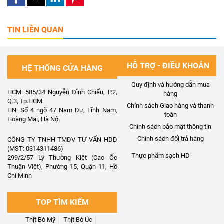
TIN LIÊN QUAN
HỖ TRỢ - ĐIỀU KHOẢN
HỆ THỐNG CỬA HÀNG
Quy định và hướng dẫn mua
HCM: 585/34 Nguyễn Đình Chiểu, P.2,
hàng
Q.3, Tp.HCM
Chính sách Giao hàng và thanh
HN: Số 4 ngõ 47 Nam Dư, Lĩnh Nam,
toán
Hoàng Mai, Hà Nội
Chính sách bảo mật thông tin
Chính sách đổi trả hàng
CÔNG TY TNHH TMDV TƯ VẤN HDD
(MST: 0314311486)
Thực phẩm sạch HD
299/2/57 Lý Thường Kiệt (Cao Ốc
Thuận Việt), Phường 15, Quận 11, Hồ
Chí Minh
TOP TÌM KIẾM
Thịt Bò Mỹ
Thịt Bò Úc