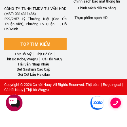
Chính sách bảo mật thông tin
Chính sách đổi trả hàng
CÔNG TY TNHH TMDV TƯ VẤN HDD
(MST: 0314311486)
Thực phẩm sạch HD
299/2/57 Lý Thường Kiệt (Cao Ốc
Thuận Việt), Phường 15, Quận 11, Hồ
Chí Minh
TOP TÌM KIẾM
Thịt Bò Mỹ
Thịt Bò Úc
Thịt Bò Kobe/Wagyu
Cá Hồi NaUy
Hải Sản Nhập Khẩu
Set Sashimi Cao Cấp
Gói Cốt Lẩu Haidilao
Copyright © 2026
Cá hồi Nauy
. All Rights Reserved.
Thịt bò sỉ
|
Rượu ngoại
|
Cá hồi Nauy
|
Thịt bò Wagyu
|