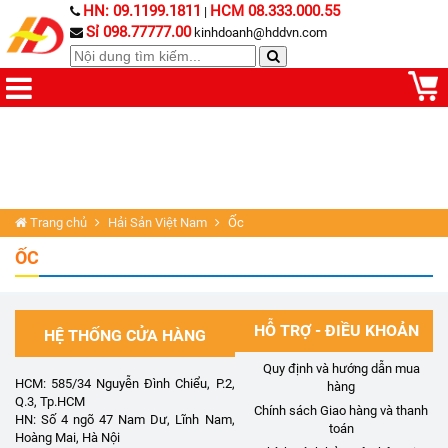
HN: 09.1199.1811
HCM 08.333.000.55
|
Sỉ 098.77777.00
kinhdoanh@hddvn.com
Trang chủ
Hải Sản Việt Nam
Ốc
ỐC
HỖ TRỢ - ĐIỀU KHOẢN
HỆ THỐNG CỬA HÀNG
Quy định và hướng dẫn mua
HCM: 585/34 Nguyễn Đình Chiểu, P.2,
hàng
Q.3, Tp.HCM
Chính sách Giao hàng và thanh
HN: Số 4 ngõ 47 Nam Dư, Lĩnh Nam,
toán
Hoàng Mai, Hà Nội