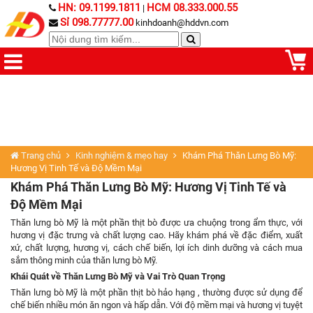
HN: 09.1199.1811
HCM 08.333.000.55
|
Sỉ 098.77777.00
kinhdoanh@hddvn.com
Trang chủ
Kinh nghiệm & mẹo hay
Khám Phá Thăn Lưng Bò Mỹ:
Hương Vị Tinh Tế và Độ Mềm Mại
Khám Phá Thăn Lưng Bò Mỹ: Hương Vị Tinh Tế và
Độ Mềm Mại
Thăn lưng bò Mỹ là một phần thịt bò được ưa chuộng trong ẩm thực, với
hương vị đặc trưng và chất lượng cao. Hãy khám phá về đặc điểm, xuất
xứ, chất lượng, hương vị, cách chế biến, lợi ích dinh dưỡng và cách mua
sắm thông minh của thăn lưng bò Mỹ.
Khái Quát về Thăn Lưng Bò Mỹ và Vai Trò Quan Trọng
Thăn lưng bò Mỹ là một phần thịt bò hảo hạng , thường được sử dụng để
chế biến nhiều món ăn ngon và hấp dẫn. Với độ mềm mại và hương vị tuyệt