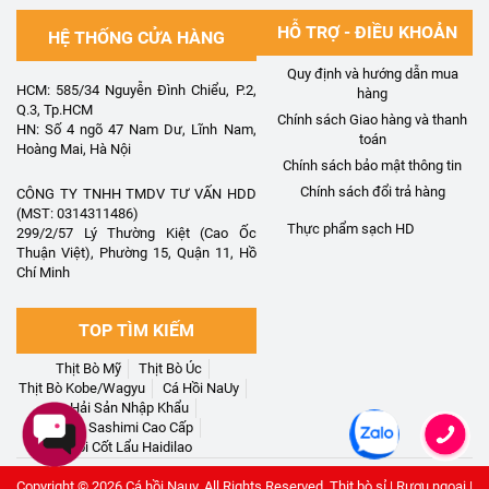
HỖ TRỢ - ĐIỀU KHOẢN
HỆ THỐNG CỬA HÀNG
Quy định và hướng dẫn mua
HCM: 585/34 Nguyễn Đình Chiểu, P.2,
hàng
Q.3, Tp.HCM
Chính sách Giao hàng và thanh
HN: Số 4 ngõ 47 Nam Dư, Lĩnh Nam,
toán
Hoàng Mai, Hà Nội
Chính sách bảo mật thông tin
Chính sách đổi trả hàng
CÔNG TY TNHH TMDV TƯ VẤN HDD
(MST: 0314311486)
Thực phẩm sạch HD
299/2/57 Lý Thường Kiệt (Cao Ốc
Thuận Việt), Phường 15, Quận 11, Hồ
Chí Minh
TOP TÌM KIẾM
Thịt Bò Mỹ
Thịt Bò Úc
Thịt Bò Kobe/Wagyu
Cá Hồi NaUy
Hải Sản Nhập Khẩu
Set Sashimi Cao Cấp
Gói Cốt Lẩu Haidilao
Copyright © 2026
Cá hồi Nauy
. All Rights Reserved.
Thịt bò sỉ
|
Rượu ngoại
|