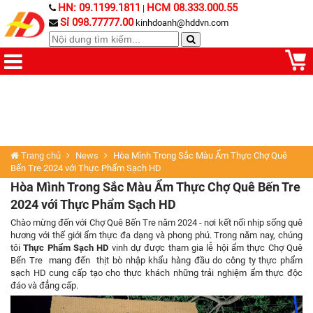
HN: 09.1199.1811
HCM 08.333.000.55
|
Sỉ 098.77777.00
kinhdoanh@hddvn.com
Trang chủ
News
Hòa Mình Trong Sắc Màu Ẩm Thực Chợ Quê
Bến Tre 2024 với Thực Phẩm Sạch HD
Hòa Mình Trong Sắc Màu Ẩm Thực Chợ Quê Bến Tre
2024 với Thực Phẩm Sạch HD
Chào mừng đến với Chợ Quê Bến Tre năm 2024 - nơi kết nối nhịp sống quê
hương với thế giới ẩm thực đa dạng và phong phú. Trong năm nay, chúng
tôi
Thực Phẩm Sạch HD
vinh dự được tham gia lễ hội ẩm thực Chợ Quê
Bến Tre mang đến thịt bò nhập khẩu hàng đầu do công ty thực phẩm
sạch HD cung cấp tạo cho thực khách những trải nghiệm ẩm thực độc
đáo và đẳng cấp.