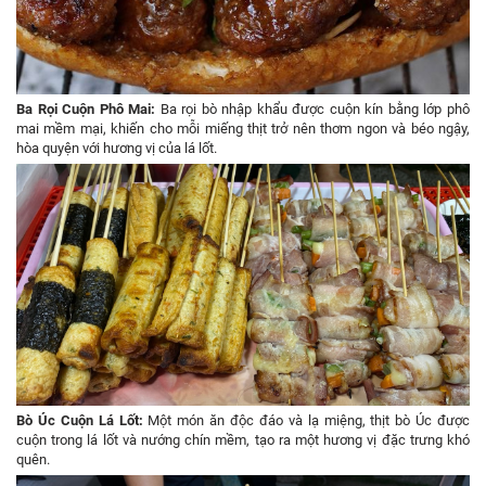
Ba Rọi Cuộn Phô Mai:
Ba rọi bò nhập khẩu được cuộn kín bằng lớp phô
mai mềm mại, khiến cho mỗi miếng thịt trở nên thơm ngon và béo ngậy,
hòa quyện với hương vị của lá lốt.
Bò Úc Cuộn Lá Lốt:
Một món ăn độc đáo và lạ miệng, thịt bò Úc được
cuộn trong lá lốt và nướng chín mềm, tạo ra một hương vị đặc trưng khó
quên.