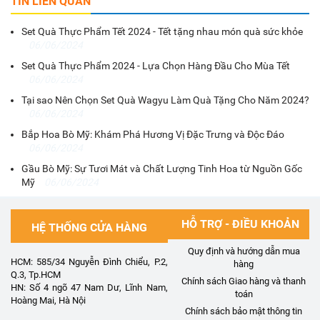
TIN LIÊN QUAN
Set Quà Thực Phẩm Tết 2024 - Tết tặng nhau món quà sức khỏe
06/06/2024
Set Quà Thực Phẩm 2024 - Lựa Chọn Hàng Đầu Cho Mùa Tết
06/06/2024
Tại sao Nên Chọn Set Quà Wagyu Làm Quà Tặng Cho Năm 2024?
06/06/2024
Bắp Hoa Bò Mỹ: Khám Phá Hương Vị Đặc Trưng và Độc Đáo
06/06/2024
Gầu Bò Mỹ: Sự Tươi Mát và Chất Lượng Tinh Hoa từ Nguồn Gốc
Mỹ
06/06/2024
HỖ TRỢ - ĐIỀU KHOẢN
HỆ THỐNG CỬA HÀNG
Quy định và hướng dẫn mua
HCM: 585/34 Nguyễn Đình Chiểu, P.2,
hàng
Q.3, Tp.HCM
Chính sách Giao hàng và thanh
HN: Số 4 ngõ 47 Nam Dư, Lĩnh Nam,
toán
Hoàng Mai, Hà Nội
Chính sách bảo mật thông tin