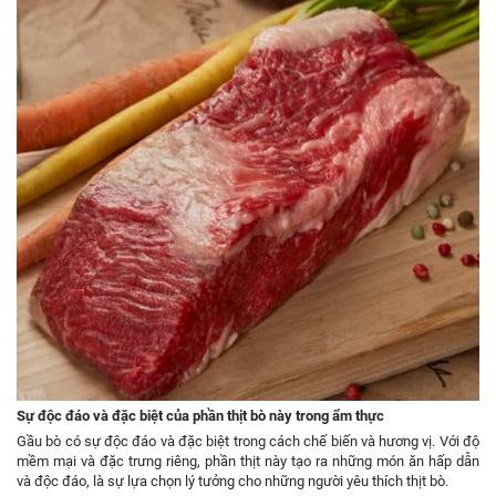
Sự độc đáo và đặc biệt của phần thịt bò này trong ẩm thực
Gầu bò có sự độc đáo và đặc biệt trong cách chế biến và hương vị. Với độ
mềm mại và đặc trưng riêng, phần thịt này tạo ra những món ăn hấp dẫn
và độc đáo, là sự lựa chọn lý tưởng cho những người yêu thích thịt bò.