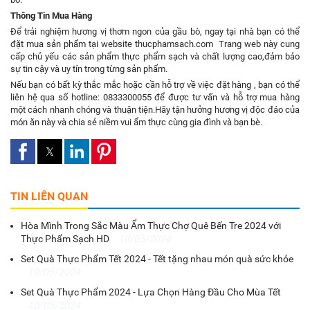
Thông Tin Mua Hàng
Để trải nghiệm hương vị thơm ngon của gầu bò
,
ngay tại nhà bạn có thể
đặt mua sản phẩm tại website
thucphamsach.com
Trang web này cung
cấp chủ yếu các sản phẩm thực phẩm sạch và chất lượng cao,đảm bảo
sự tin cậy và uy tín trong từng sản phẩm.
Nếu bạn có bất kỳ thắc mắc hoặc cần hỗ trợ về việc đặt hàng , bạn có thể
liên hệ qua số hotline: 0833300055 để được tư vấn và hỗ trợ mua hàng
một cách nhanh chóng và thuận tiện.
Hãy tận hưởng hương vị độc đáo của
món ăn này và chia sẻ niềm vui ẩm thực cùng gia đình và bạn bè.
TIN LIÊN QUAN
Hòa Mình Trong Sắc Màu Ẩm Thực Chợ Quê Bến Tre 2024 với
Thực Phẩm Sạch HD
10/05/2024
Set Quà Thực Phẩm Tết 2024 - Tết tặng nhau món quà sức khỏe
10/05/2024
Set Quà Thực Phẩm 2024 - Lựa Chọn Hàng Đầu Cho Mùa Tết
10/05/2024