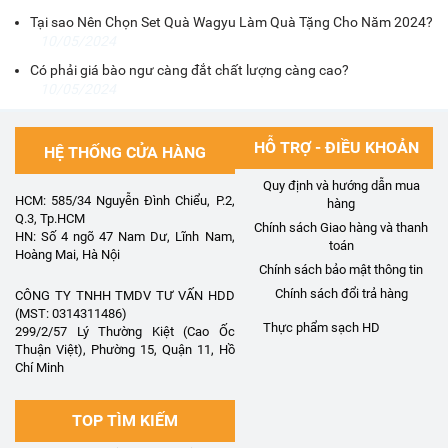
Tại sao Nên Chọn Set Quà Wagyu Làm Quà Tặng Cho Năm 2024?
10/05/2024
Có phải giá bào ngư càng đắt chất lượng càng cao?
10/05/2024
HỖ TRỢ - ĐIỀU KHOẢN
HỆ THỐNG CỬA HÀNG
Quy định và hướng dẫn mua
HCM: 585/34 Nguyễn Đình Chiểu, P.2,
hàng
Q.3, Tp.HCM
Chính sách Giao hàng và thanh
HN: Số 4 ngõ 47 Nam Dư, Lĩnh Nam,
toán
Hoàng Mai, Hà Nội
Chính sách bảo mật thông tin
Chính sách đổi trả hàng
CÔNG TY TNHH TMDV TƯ VẤN HDD
(MST: 0314311486)
Thực phẩm sạch HD
299/2/57 Lý Thường Kiệt (Cao Ốc
Thuận Việt), Phường 15, Quận 11, Hồ
Chí Minh
TOP TÌM KIẾM