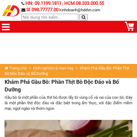
HN: 09.1199.1811
HCM 08.333.000.55
|
Sỉ 098.77777.00
kinhdoanh@hddvn.com
Trang chủ
Kinh nghiệm & mẹo hay
Khám Phá Gầu Bò: Phần Thịt
Bò Độc Đáo và Bổ Dưỡng
Khám Phá Gầu Bò: Phần Thịt Bò Độc Đáo và Bổ
Dưỡng
Gầu bò là một phần của thịt bò được lấy từ vùng cổ và vai của con bò. Đây
là một phần thịt độc đáo và đặc biệt trong ẩm thực, với đặc điểm mềm
mại, ngọt ngào và thơm ngon.