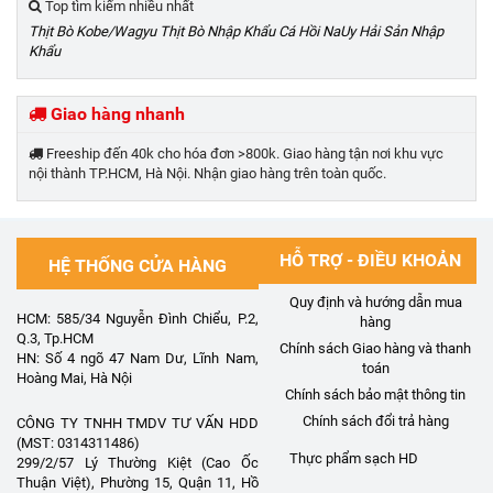
Top tìm kiếm nhiều nhất
Thịt Bò Kobe/Wagyu
Thịt Bò Nhập Khẩu
Cá Hồi NaUy
Hải Sản Nhập
Khẩu
Giao hàng nhanh
Freeship đến 40k cho hóa đơn >800k. Giao hàng tận nơi khu vực
nội thành TP.HCM, Hà Nội. Nhận giao hàng trên toàn quốc.
HỖ TRỢ - ĐIỀU KHOẢN
HỆ THỐNG CỬA HÀNG
Quy định và hướng dẫn mua
HCM: 585/34 Nguyễn Đình Chiểu, P.2,
hàng
Q.3, Tp.HCM
Chính sách Giao hàng và thanh
HN: Số 4 ngõ 47 Nam Dư, Lĩnh Nam,
toán
Hoàng Mai, Hà Nội
Chính sách bảo mật thông tin
Chính sách đổi trả hàng
CÔNG TY TNHH TMDV TƯ VẤN HDD
(MST: 0314311486)
Thực phẩm sạch HD
299/2/57 Lý Thường Kiệt (Cao Ốc
Thuận Việt), Phường 15, Quận 11, Hồ