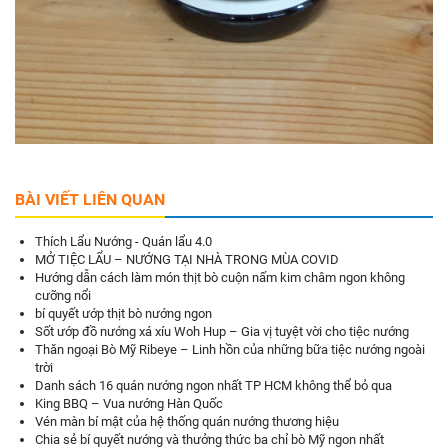
BÀI VIẾT LIÊN QUAN
Thích Lẩu Nướng - Quán lẩu 4.0
MỞ TIỆC LẨU – NƯỚNG TẠI NHÀ TRONG MÙA COVID
Hướng dẫn cách làm món thịt bò cuộn nấm kim châm ngon không
cưỡng nổi
bí quyết ướp thịt bò nướng ngon
Sốt ướp đồ nướng xá xíu Woh Hup – Gia vị tuyệt vời cho tiệc nướng
Thăn ngoại Bò Mỹ Ribeye – Linh hồn của những bữa tiệc nướng ngoài
trời
Danh sách 16 quán nướng ngon nhất TP HCM không thể bỏ qua
King BBQ – Vua nướng Hàn Quốc
Vén màn bí mật của hệ thống quán nướng thương hiệu
Chia sẻ bí quyết nướng và thưởng thức ba chỉ bò Mỹ ngon nhất