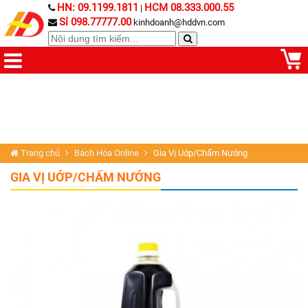
HN: 09.1199.1811
HCM 08.333.000.55
|
Sỉ 098.77777.00
kinhdoanh@hddvn.com
Trang chủ
Bách Hóa Online
Gia Vị Uớp/Chấm Nướng
GIA VỊ UỚP/CHẤM NƯỚNG